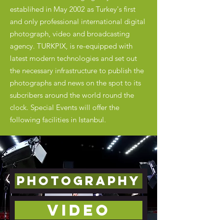
establihed in May 2002 as Turkey's first
and only professional international digital
photograph, video and broadcasting
agency. TURKPIX, is re-equipped with
latest modern technologies and set out
the necessary infrastructure to publish the
photographs and news on the spot to its
subcribers around the world round the
clock. Special Events will offer the
following facilities in Istanbul.
PHOTOGRAPHY
VIDEO