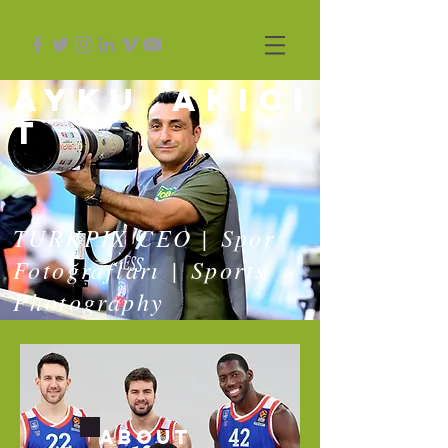
AYKU
AKICI
T
TURKPIX CEO | Spor
Fotoğrafları | Sports
Photography
ABOUT