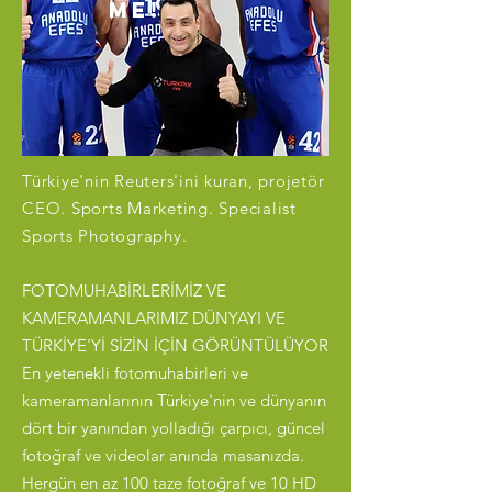
ME!
Türkiye'nin Reuters'ini kuran, projetör
CEO. Sports Marketing. Specialist
Sports Photography.
FOTOMUHABİRLERİMİZ VE
KAMERAMANLARIMIZ DÜNYAYI VE
TÜRKİYE'Yİ SİZİN İÇİN GÖRÜNTÜLÜYOR
En yetenekli fotomuhabirleri ve
kameramanlarının Türkiye'nin ve dünyanın
dört bir yanından yolladığı çarpıcı, güncel
fotoğraf ve videolar anında masanızda.
Hergün en az 100 taze fotoğraf ve 10 HD